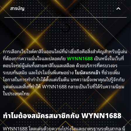
สารบัญ
การเลือกเว็บไซต์คาสิโนออนไลน์ที่น่าเชื่อถือคือสิ่งสำคัญสำหรับผู้เล่น
ที่ต้องการความมั่นใจและปลอดภัย
WYNN1688
เป็นหนึ่งในเว็บที่
ตอบโจทย์ผู้เล่นทั้งสายคาสิโนและสล็อต ด้วยบริการที่ครบวงจร
ระบบทันสมัย และโปรโมชั่นพิเศษอย่าง
โบนัสแรกเข้า
ที่ช่วยเพิ่ม
โอกาสในการทำกำไรได้ตั้งแต่เริ่มต้น บทความนี้จะพาคุณไปรู้จักกับ
จุดเด่นและสิ่งที่ทำให้ WYNN1688 กลายเป็นเว็บที่ได้รับความนิยม
ในประเทศไทย
ทำไมต้องสมัครสมาชิกกับ WYNN1688
WYNN1688 โดดเด่นด้วยความโปร่งใสและมาตรฐานระดับสากล ผู้