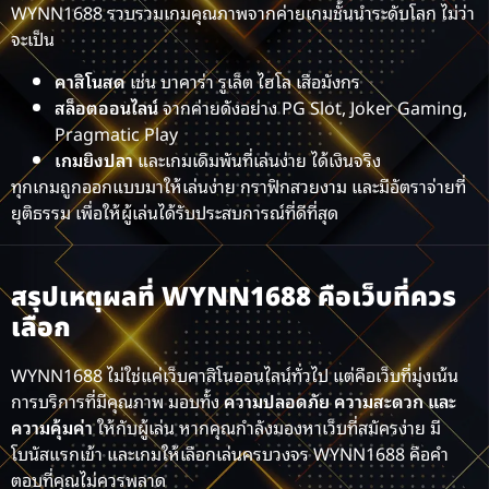
WYNN1688 รวบรวมเกมคุณภาพจากค่ายเกมชั้นนำระดับโลก ไม่ว่า
จะเป็น
คาสิโนสด
เช่น บาคาร่า รูเล็ต ไฮโล เสือมังกร
สล็อตออนไลน์
จากค่ายดังอย่าง PG Slot, Joker Gaming,
Pragmatic Play
เกมยิงปลา
และเกมเดิมพันที่เล่นง่าย ได้เงินจริง
ทุกเกมถูกออกแบบมาให้เล่นง่าย กราฟิกสวยงาม และมีอัตราจ่ายที่
ยุติธรรม เพื่อให้ผู้เล่นได้รับประสบการณ์ที่ดีที่สุด
สรุปเหตุผลที่ WYNN1688 คือเว็บที่ควร
เลือก
WYNN1688 ไม่ใช่แค่เว็บคาสิโนออนไลน์ทั่วไป แต่คือเว็บที่มุ่งเน้น
การบริการที่มีคุณภาพ มอบทั้ง
ความปลอดภัย ความสะดวก และ
ความคุ้มค่า
ให้กับผู้เล่น หากคุณกำลังมองหาเว็บที่สมัครง่าย มี
โบนัสแรกเข้า และเกมให้เลือกเล่นครบวงจร WYNN1688 คือคำ
ตอบที่คุณไม่ควรพลาด