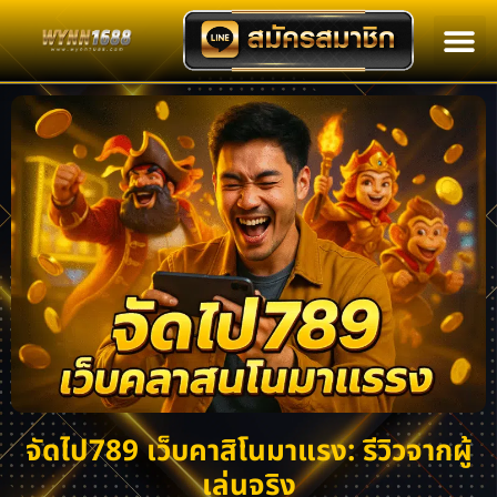
บริการของเรา
จัดไป789 เว็บคาสิโนมาแรง: รีวิวจากผู้
เล่นจริง