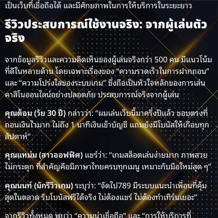
เป็นเว็บที่เชื่อถือได้ และมีศักยภาพในการให้บริการในระยะยาว
รีวิวประสบการณ์ใช้งานจริง: จากผู้เล่นตัว
จริง
จากข้อมูลรีวิวและความคิดเห็นของผู้เล่นจริงกว่า 500 คน มีแนวโน้ม
ที่ดีในหลายด้าน โดยเฉพาะเรื่องของ “ความรวดเร็วในการฝากถอน”
และ “ความโปร่งใสของระบบเกม” ซึ่งถือเป็นหัวใจหลักของการเล่น
คาสิโนออนไลน์อย่างปลอดภัย ประสบการณ์จริงจากผู้เล่น
คุณต้อม (วัย 30 ปี)
กล่าวว่า: “ผมเล่นเว็บนี้มาครึ่งปีแล้ว ชอบตรงที่
ถอนเงินไวมาก ไม่ถึง 1 นาทีเงินเข้าบัญชี แถมยังมีโบนัสให้เกือบทุก
สัปดาห์”
คุณแหม่ม (สาวออฟฟิศ)
แชร์ว่า: “เกมสล็อตเล่นง่ายมาก ภาพสวย
ไม่กระตุก ที่สำคัญคือมีภาษาไทยครบทุกเมนู เหมาะกับมือใหม่สุด ๆ”
คุณนนท์ (นักรีวิวเกม)
ระบุว่า: “จัดไป789 มีระบบแนะนำเพื่อนที่คุ้ม
สุดในตลาด รับโบนัสฟรีได้จริง ไม่ต้องแชร์ ไม่ต้องทำเทิร์นเยอะ”
จากรีวิวทั้งหมด พบว่า “ความน่าเชื่อถือ” และ “การให้บริการที่