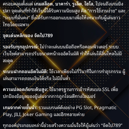
ครอบคลุมตั้งแต่
เกมสล็อต
,
บาคาร่า
,
รูเล็ต
,
ไฮโล
, ไปจนถึงเกมยิง
ปลา จุดเด่นที่ทำให้เว็บนี้ได้รับความนิยมสูง คือ “การใช้งานง่าย” และ
“ระบบที่มั่นคง” ซึ่งได้รับการออกแบบมาเพื่อให้เหมาะกับผู้เล่นชาว
ไทยโดยเฉพาะ
จุดเด่นหลักของ จัดไป789
รองรับทุกอุปกรณ์:
ไม่ว่าจะเล่นบนมือถือหรือคอมพิวเตอร์ ระบบ
เว็บไซต์สามารถปรับขนาดหน้าจออัตโนมัติ ทำให้เล่นได้ลื่นไหลไม่มี
สะดุด
ระบบฝากถอนอัตโนมัติ:
ใช้เวลาเพียงไม่กี่วินาทีในการทำธุรกรรม ผู้
เล่นสามารถถอนเงินได้จริง ไม่มีขั้นต่ำ
ความปลอดภัยระดับสูง:
ใช้มาตรฐานการเข้ารหัสแบบ SSL เพื่อ
ปกป้องข้อมูลของผู้เล่นจากการถูกโจมตีทางไซเบอร์
เกมจากค่ายชั้นนำ:
รวมแบรนด์ดังอย่าง PG Slot, Pragmatic
Play, JILI, Joker Gaming และอีกหลายค่าย
ทุกองค์ประกอบเหล่านี้ช่วยสร้างความมั่นใจให้ผู้เล่นว่า “จัดไป789”