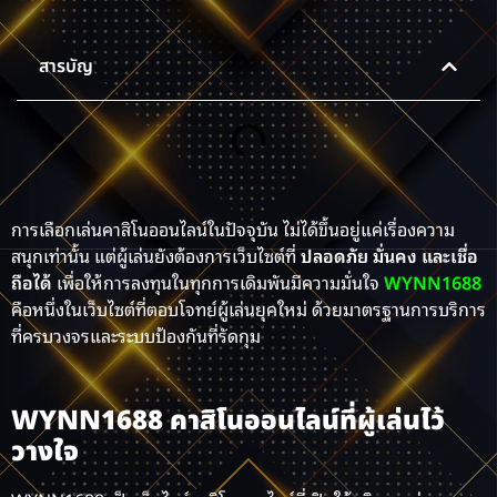
สารบัญ
การเลือกเล่นคาสิโนออนไลน์ในปัจจุบัน ไม่ได้ขึ้นอยู่แค่เรื่องความ
สนุกเท่านั้น แต่ผู้เล่นยังต้องการเว็บไซต์ที่
ปลอดภัย มั่นคง และเชื่อ
ถือได้
เพื่อให้การลงทุนในทุกการเดิมพันมีความมั่นใจ
WYNN1688
คือหนึ่งในเว็บไซต์ที่ตอบโจทย์ผู้เล่นยุคใหม่ ด้วยมาตรฐานการบริการ
ที่ครบวงจรและระบบป้องกันที่รัดกุม
WYNN1688 คาสิโนออนไลน์ที่ผู้เล่นไว้
วางใจ