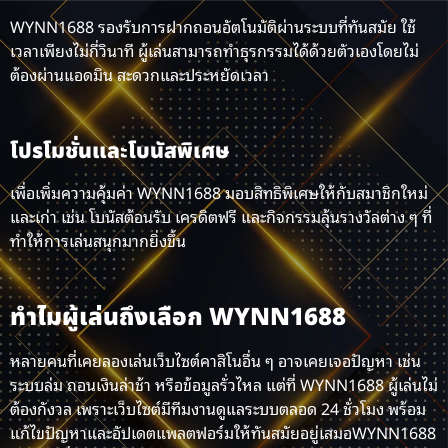
WYNN1688 รองรับการฝากถอนอัตโนมัติผ่านระบบที่ทันสมัย ใช้
เวลาเพียงไม่กี่วินาที ผู้เล่นสามารถทำธุรกรรมได้ด้วยตัวเองโดยไม่
ต้องผ่านแอดมิน สะดวกและประหยัดเวลา
โปรโมชั่นและโบนัสพิเศษ
เพื่อเพิ่มความคุ้มค่า WYNN1688 มอบสิทธิพิเศษให้กับสมาชิกใหม่
และเก่า เช่น โบนัสต้อนรับ เครดิตฟรี และกิจกรรมลุ้นรางวัลต่าง ๆ ที่
ทำให้การเล่นสนุกมากยิ่งขึ้น
ทำไมผู้เล่นถึงเลือก WYNN1688
หลายคนที่เคยลองเล่นเว็บไซต์คาสิโนอื่น ๆ อาจเคยเจอปัญหา เช่น
ระบบล่ม ถอนเงินล่าช้า หรือข้อมูลรั่วไหล แต่ที่ WYNN1688 ผู้เล่นไม่
ต้องกังวล เพราะเว็บไซต์มีทีมงานดูแลระบบตลอด 24 ชั่วโมง พร้อม
แก้ไขปัญหาและอัปเดตแพลตฟอร์มให้ทันสมัยอยู่เสมอWYNN1688