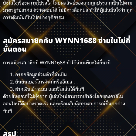
ยังใส่ใจเรื่องความโปร่งใส โดยผลลัพธ์ของเกมทุกประเภทเป็นไปตาม
มาตรฐานสากล ตรวจสอบได้ ไม่มีการล็อกผล ทำให้ผู้เล่นมั่นใจว่า ทุก
การเดิมพันเป็นไปอย่างยุติธรรม
สมัครสมาชิกกับ WYNN1688 ง่ายในไม่กี่
ขั้นตอน
การสมัครสมาชิกที่ WYNN1688 ทำได้ง่ายเพียงไม่กี่นาที
กรอกข้อมูลส่วนตัวที่จำเป็น
ยืนยันเบอร์โทรศัพท์หรืออีเมล
ฝากเงินเข้าระบบ และเริ่มเล่นได้ทันที
ด้วยขั้นตอนที่ไม่ยุ่งยาก ผู้เล่นใหม่สามารถเข้าถึงโลกของคาสิโน
ออนไลน์ได้อย่างรวดเร็ว และพร้อมสัมผัสประสบการณ์ที่แตกต่าง
ทันที
สรุป