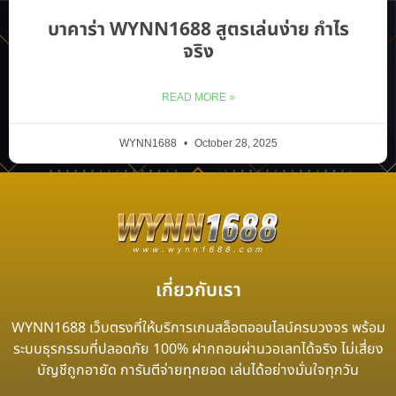
บาคาร่า WYNN1688 สูตรเล่นง่าย กำไร
จริง
READ MORE »
WYNN1688
October 28, 2025
เกี่ยวกับเรา
WYNN1688 เว็บตรงที่ให้บริการเกมสล็อตออนไลน์ครบวงจร พร้อม
ระบบธุรกรรมที่ปลอดภัย 100% ฝากถอนผ่านวอเลทได้จริง ไม่เสี่ยง
บัญชีถูกอายัด การันตีจ่ายทุกยอด เล่นได้อย่างมั่นใจทุกวัน